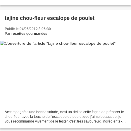
morceau à chair épaisse suffit pour...
tajine chou-fleur escalope de poulet
Publié le 04/05/2012 à 05:30
Par
recettes gourmandes
Accompagné d'une bonne salade, c'est un délice cette façon de préparer le
chou-fleur avec la touche de l'escalope de poulet que j'aime beaucoup, je
vous recommande vivement de le tester, c'est très savoureux. Ingrédients -
chou-fleur - 6-7 gros oeufs...