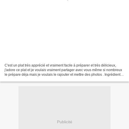
C'est un plat très apprécié et vraiment facile à préparer et très délicieux,
j'adore ce plat et je voulais vraiment partager avec vous même si nombreux
le prépare déja mais je voulais le rajouter et mettre des photos . Ingrédients (
6 personnes) - moitié...
Publicité