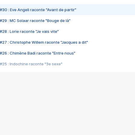
#30 : Eve Angeli raconte "Avant de partir"
#29 : MC Solaar raconte "Bouge de là"
28 : Lorie raconte "Je vais vite"
#27 : Christophe Willem raconte "Jacques a dit"
#26 : Chimène Badi raconte "Entre nous"
#25 : Indochine raconte "3e sexe"
#24 : Zaho raconte "C'est chelou"
#23 : Patrick Bruel raconte "Au café des délices"
#22 : Kyo raconte "Le chemin"
#21 : Nolwenn Leroy raconte "Cassé"
#20 : Patrick Hernandez raconte "Born to be alive"
#19 : Lorie raconte "Près de moi"